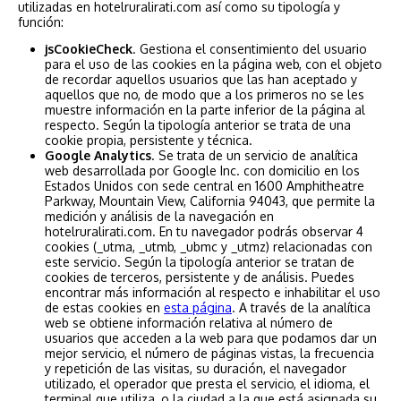
utilizadas en hotelruralirati.com así como su tipología y
función:
jsCookieCheck
. Gestiona el consentimiento del usuario
para el uso de las cookies en la página web, con el objeto
de recordar aquellos usuarios que las han aceptado y
aquellos que no, de modo que a los primeros no se les
muestre información en la parte inferior de la página al
respecto. Según la tipología anterior se trata de una
cookie propia, persistente y técnica.
Google Analytics
. Se trata de un servicio de analítica
web desarrollada por Google Inc. con domicilio en los
Estados Unidos con sede central en 1600 Amphitheatre
Parkway, Mountain View, California 94043, que permite la
medición y análisis de la navegación en
hotelruralirati.com. En tu navegador podrás observar 4
cookies (_utma, _utmb, _ubmc y _utmz) relacionadas con
este servicio. Según la tipología anterior se tratan de
cookies de terceros, persistente y de análisis. Puedes
encontrar más información al respecto e inhabilitar el uso
de estas cookies en
esta página
. A través de la analítica
web se obtiene información relativa al número de
usuarios que acceden a la web para que podamos dar un
mejor servicio, el número de páginas vistas, la frecuencia
y repetición de las visitas, su duración, el navegador
utilizado, el operador que presta el servicio, el idioma, el
terminal que utiliza, o la ciudad a la que está asignada su